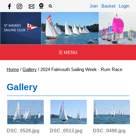
Join
Basket
Login
☰ MENU
Home
/
Gallery
/
2024 Falmouth Sailing Week - Rum Race
Gallery
DSC_0528.jpg
DSC_0513.jpg
DSC_0496.jpg