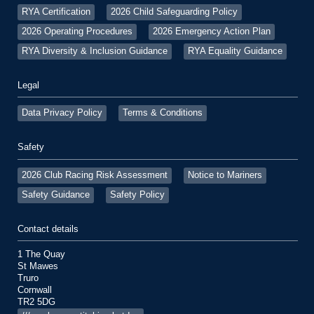
RYA Certification
2026 Child Safeguarding Policy
2026 Operating Procedures
2026 Emergency Action Plan
RYA Diversity & Inclusion Guidance
RYA Equality Guidance
Legal
Data Privacy Policy
Terms & Conditions
Safety
2026 Club Racing Risk Assessment
Notice to Mariners
Safety Guidance
Safety Policy
Contact details
1 The Quay
St Mawes
Truro
Cornwall
TR2 5DG